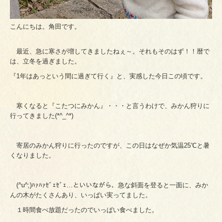
こんにちは。角田です。
最近、急に寒さが増してきましたねぇ～。それもそのはず！！暦で
は、立冬を過ぎました。
『1年はあっという間に過ぎて行く』と、実感した今日この頃です。
寒くなると『こたつにみかん』・・・と言うわけで、みかん狩りに
行ってきました(*^_^*)
寄居のみかん狩りに行ったのですが、この日はなぜか気温25℃と暑
くなりました。
(^u^;)ﾊｧﾊｧｾﾞｪｾﾞｪ…といいながら、急な斜面を登ると一面に、みか
んの木がたくさんあり、いっぱい実ってました。
１時間食べ放題だったのでいっぱい食べました。