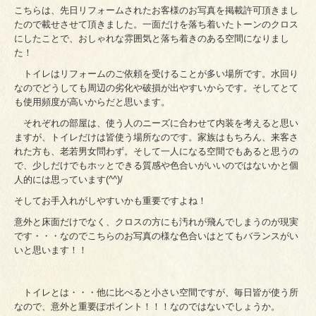
こちらは、先日リフォームされたお客様のお写真を掲載許可頂きまし
たので載せさせて頂きました。一面だけを落ち着いたトーンのクロス
にしたことで、おしゃれな雰囲気と落ち着きのある空間になりまし
た！
トイレはリフォームのご依頼を受けることが多い場所です。水回り
なのでどうしても周辺の劣化や破損が出やすいからです。そしてとて
も使用頻度が高いからだと思います。
それぞれの部屋は、使う人のニーズに合わせて内装を考えると思い
ますが、トイレだけは皆使う場所なのです。家族はもちろん、来客さ
れた方も、老若男女問わず。そして一人になる空間でもあると思うの
で、少しだけでもホッとできる質感や色合いがいいのではないかと個
人的には思っています(^^)/
そしてお手入れがしやすいかも重要ですよね！
意外と床面だけでなく、クロスの方にも汚れが飛んでしまうのが現実
です・・・なのでこちらのお写真の様な色合いはとてもバランスがい
いと思います！！
トイレとは・・・他に比べると小さい空間ですが、毎日皆が使う所
なので、意外と重要ぽポイント！！！なのではないでしょうか。