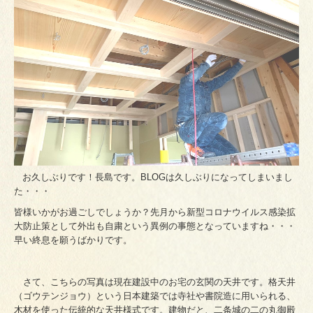
お久しぶりです！長島です。BLOGは久しぶりになってしまいまし
た・・・
皆様いかがお過ごしでしょうか？先月から新型コロナウイルス感染拡
大防止策として外出も自粛という異例の事態となっていますね・・・
早い終息を願うばかりです。
さて、こちらの写真は現在建設中のお宅の玄関の天井です。格天井
（ゴウテンジョウ）という日本建築では寺社や書院造に用いられる、
木材を使った伝統的な天井様式です。建物だと、二条城の二の丸御殿