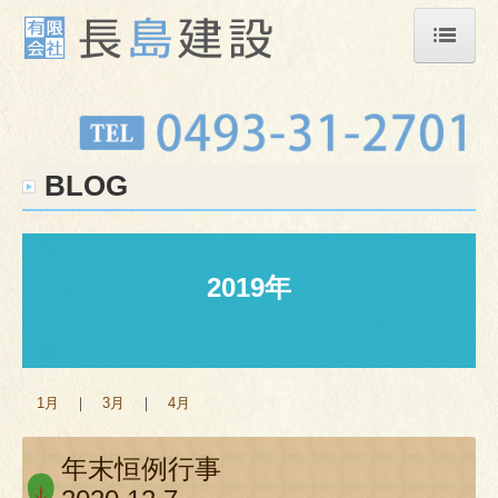
ホーム
会社概要
BLOG
業務案内
交通案内
ご相談から施工までの流れ
2019年
スタッフ紹介
施工事例
1月
｜
3月
｜
4月
採用情報
お問合せ
年末恒例行事