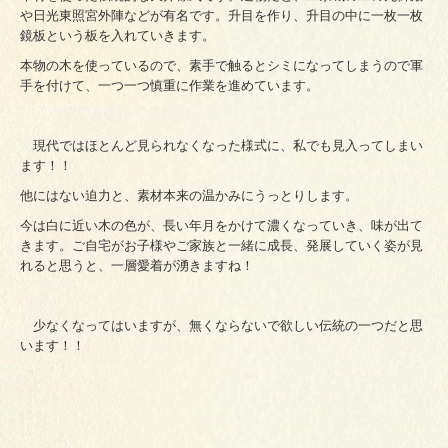
や日光東照宮外陣などが有名です。升目を作り、升目の中に一枚一枚
鏡板という板を入れていきます。
本物の木を使っているので、素手で触るとシミになってしまうので軍
手を付けて、一つ一つ慎重に作業を進めています。
現代ではほとんど見られなくなった様式に、私でも見入ってしまい
ます！！
他にはない迫力と、素材本来の温かみにうっとりします。
今は白に近い木の色が、長い年月をかけて濃くなっていき、味が出て
きます。ご自宅がお子様やご家族と一緒に成長、発展していく姿が見
れると思うと、一層愛着が湧きますね！
少なくなってはいますが、無くならないで欲しい伝統の一つだと思
います！！