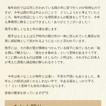
毎年自社では12月に行われている酉の市に皆で行くのが恒例なので
すが、今年は酉の市は中止とのことで、どうしようかと考えていたと
ころ、毎年お世話になっている増田屋さんが配達をして下さり、今年
も事務所に飾ることができました！ありがとうございました！
熊手が新しくなると年の瀬を感じます。
熊手はもともとは江戸時代の酉の市の一角に売られていた農具が次
第に縁起物として担がれるようになったと言われています。
熊手には、その形が鷲が獲物をつかんでいる様子に似ているため「福
を掴んで離さない」「福をかき集める」という意味があるそうです。
そこに飾られるものは指物（さしもの）と呼ばれ、それぞれに日本人
が考えた洒落た縁起物が飾られるそうです。
今年は色々なことが例年とは違い、不安や戸惑いもありました。来
年もこの状況は続くかもしれない中で、今ある福をしっかり守ろ
う！ という意味でも自社の励みになります。
皆様の繁栄を祈っています!(^^)!