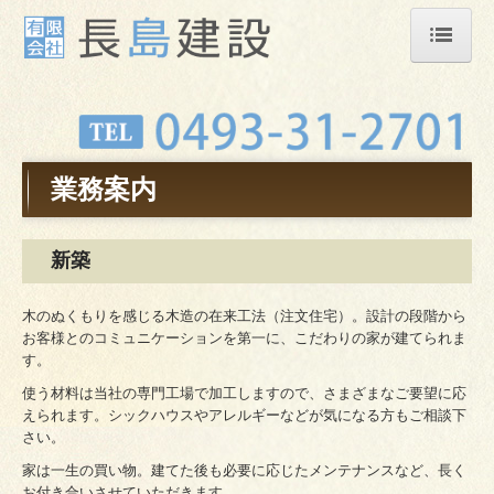
ホーム
会社概要
業務案内
業務案内
交通案内
新築
ご相談から施工までの流れ
木のぬくもりを感じる木造の在来工法（注文住宅）。設計の段階から
スタッフ紹介
お客様とのコミュニケーションを第一に、こだわりの家が建てられま
す。
施工事例
使う材料は当社の専門工場で加工しますので、さまざまなご要望に応
採用情報
えられます。シックハウスやアレルギーなどが気になる方もご相談下
さい。
お問合せ
家は一生の買い物。建てた後も必要に応じたメンテナンスなど、長く
お付き合いさせていただきます。