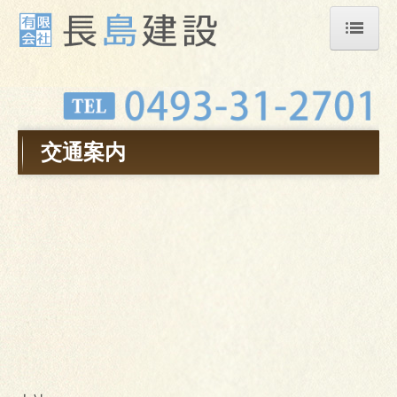
ホーム
会社概要
業務案内
交通案内
交通案内
ご相談から施工までの流れ
スタッフ紹介
施工事例
採用情報
お問合せ