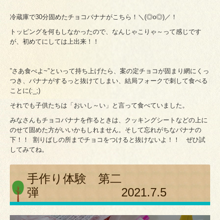
冷蔵庫で30分固めたチョコバナナがこちら！＼(◎o◎)／！
トッピングを何もしなかったので、なんじゃこりゃ～って感じです
が、初めてにしては上出来！！
”さあ食べよ~”といって持ち上げたら、案の定チョコが固まり網にくっ
つき、バナナがするっと抜けてしまい、結局フォークで刺して食べる
ことに(:_;)
それでも子供たちは「おいし～い」と言って食べていました。
みなさんもチョコバナナを作るときは、クッキングシートなどの上に
のせて固めた方がいいかもしれません。そして忘れがちなバナナの
下！！ 割りばしの所までチョコをつけると抜けないよ！！ ぜひ試
してみてね。
手作り体験 第二
弾 2021.7.5