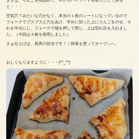
まずは、りんごを煮詰めて、中からパイシートを取りだしてみる
と・・・
空気穴？みたいな穴がなく、本当の１枚のシートになっているので
フォークでブスブスと穴をあけ、半分に切った上にりんごをのせ、そ
れを半分にし、フォークで端を押して閉じ、上は切れ目を入れまし
た。（今回は４枚を使用しました）
さぁ仕上げは、長男の担当です！！卵黄を塗ってオーブンへ。
おしくなりますように・・・(*^_^*)