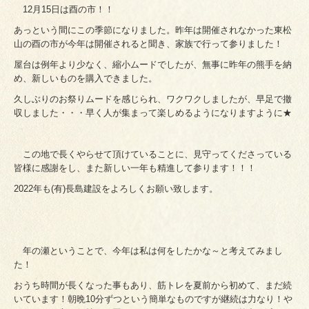
12月15日は酉の市！！
あっという間にこの季節になりました。昨年は開催されなかった東松
山の酉の市が今年は開催されると聞き、家族で行って参りました！
屋台は例年より少なく、縮小ムードでしたが、無事に昨年の熊手を納
め、新しいものを購入できました。
久しぶりのお祭りムードを感じられ、ワクワクしましたが、早足で撤
収しました・・・早く人が集まって楽しめるようになりますように★
この地で長くやらせて頂けていることに、見守ってくださっている
皆様に感謝をし、また新しい一年も精進して参ります！！！
2022年も(有)長島建設をよろしくお願い致します。
年の瀬ということで、今年は私は何をしたかな～と考えてみまし
た！
おうち時間が長くなった事もあり、筋トレを夏前から初めて、まだ続
いています！朝晩10分ずつという簡単なものですが継続は力なり！や