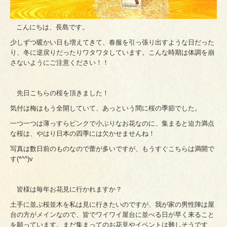
こんにちは、長島です。
少しずつ暖かい日も増えてきて、春服を引っ張り出すような日だった
り、冬に逆戻りだったりワタワタしています。こんな時期は体調を崩
さないようにご注意ください！！
先日こちらの桜を頂きました！
気付は梅はもう全開していて、あっという間に桜の季節でした。
一つ一つは薄っすらピンクで小ぶりなお花なのに、集まると迫力満点
な桜は、やはり日本の四季には欠かせませんね！
写真は数日前のものなので蕾が多いですが、もうすぐこちらは満開で
す(*^^)v
皆様は毎年お花見に行かれますか？
土手に並ぶ桜並木を私は見に行きたいのですが、我が家の男性陣は屋
台の方がメインなので、皆でワイワイ屋台に並べる日が早く来ること
を願っています。まだ集まってのお花見やイベントは難しそうです