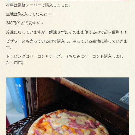
材料は業務スーパーで購入しました。
生地は5枚入ってなんと！！
348円(*ﾟдﾟ*)安すぎ～
冷凍になっていますが、解凍せずにそのまま使えるので超～便利！！
ピザソースも売っているので購入し、凍っている生地に塗っていきま
す。
トッピングはベーコンとチーズ。（ちなみにベーコンも購入しまし
た）(^0^;)