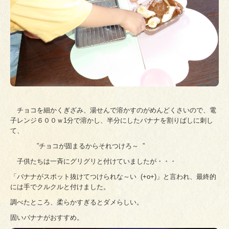
チョコを細かくぎざみ、湯せんで溶かすのがめんどくさいので、電
子レンジ６００ｗ1分で溶かし、半分にしたバナナを割りばしに刺し
て、
”チョコが固まるからそれつけろ～ ”
子供たちは一斉にグリグリと付けていましたが・・・
「バナナがスポット抜けてつけられな～い (+o+)」と言われ、最終的
には手でクルクルと付けました。
調べたところ、柔らかすぎるとダメらしい。
固いバナナがおすすめ。